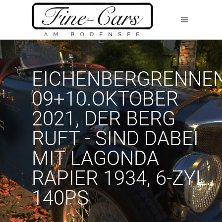
EICHENBERGRENNE
09+10.OKTOBER
2021, DER BERG
RUFT - SIND DABEI
MIT LAGONDA
RAPIER 1934, 6-ZYL.
140PS